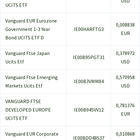
USD
UCITS ETF
Vanguard EUR Eurozone
0,008838
Government 1-3 Year
IE00HARFTG3
EUR
Bond UCITS ETF D
Vanguard Ftse Japan
0,378972
IE00B95PGT31
Ucits Etf
USD
Vanguard Ftse Emerging
0,570958
IE00B3VMM84
Markets Ucits Etf
USD
VANGUARD FTSE
0,781376
DEVELOPED EUROPE
IE00B945VV12
EUR
UCITS ETF
Vanguard EUR Corporate
0,010868
IE00BDD48S37