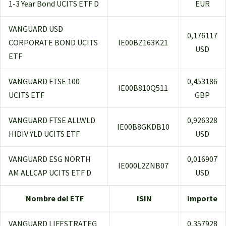
1-3 Year Bond UCITS ETF D
EUR
VANGUARD USD
0,176117
CORPORATE BOND UCITS
IE00BZ163K21
USD
ETF
VANGUARD FTSE 100
0,453186
IE00B810Q511
UCITS ETF
GBP
VANGUARD FTSE ALLWLD
0,926328
IE00B8GKDB10
HIDIV YLD UCITS ETF
USD
VANGUARD ESG NORTH
0,016907
IE000L2ZNB07
AM ALLCAP UCITS ETF D
USD
Nombre del ETF
ISIN
Importe
VANGUARD LIFESTRATEG
0,357928