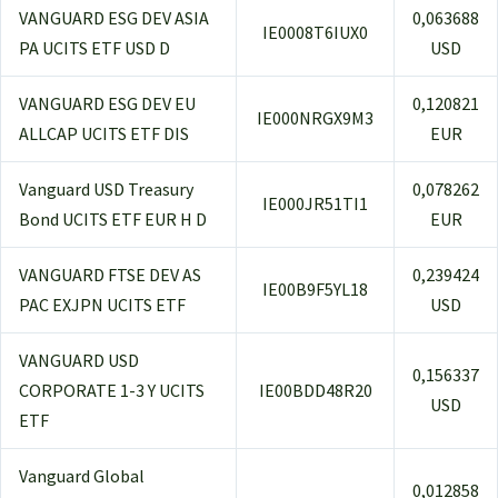
VANGUARD ESG DEV ASIA
0,063688
IE0008T6IUX0
PA UCITS ETF USD D
USD
VANGUARD ESG DEV EU
0,120821
IE000NRGX9M3
ALLCAP UCITS ETF DIS
EUR
Vanguard USD Treasury
0,078262
IE000JR51TI1
Bond UCITS ETF EUR H D
EUR
VANGUARD FTSE DEV AS
0,239424
IE00B9F5YL18
PAC EXJPN UCITS ETF
USD
VANGUARD USD
0,156337
CORPORATE 1-3 Y UCITS
IE00BDD48R20
USD
ETF
Vanguard Global
0,012858