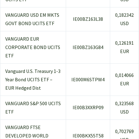
VANGUARD USD EM MKTS
0,182342
IE00BZ163L38
GOVT BOND UCITS ETF
USD
VANGUARD EUR
0,126191
CORPORATE BOND UCITS
IE00BZ163G84
EUR
ETF
Vanguard U.S. Treasury 1-3
0,014066
Year Bond UCITS ETF –
IE000M6STPW4
EUR
EUR Hedged Dist
VANGUARD S&P 500 UCITS
0,323568
IE00B3XXRP09
ETF
USD
VANGUARD FTSE
0,702769
DEVELOPED WORLD
IE00BKX55T58