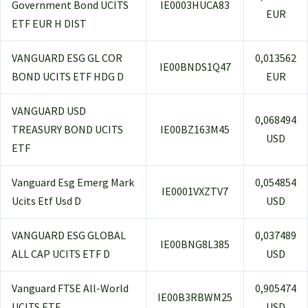
Government Bond UCITS
IE0003HUCA83
EUR
ETF EUR H DIST
VANGUARD ESG GL COR
0,013562
IE00BNDS1Q47
BOND UCITS ETF HDG D
EUR
VANGUARD USD
0,068494
TREASURY BOND UCITS
IE00BZ163M45
USD
ETF
Vanguard Esg Emerg Mark
0,054854
IE0001VXZTV7
Ucits Etf Usd D
USD
VANGUARD ESG GLOBAL
0,037489
IE00BNG8L385
ALL CAP UCITS ETF D
USD
Vanguard FTSE All-World
0,905474
IE00B3RBWM25
UCITS ETF
USD