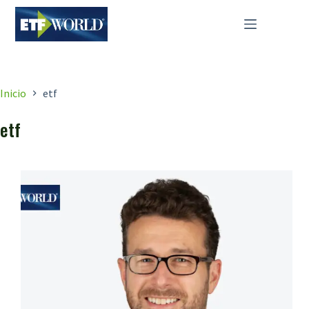
Saltar
al
contenido
Inicio
etf
etf