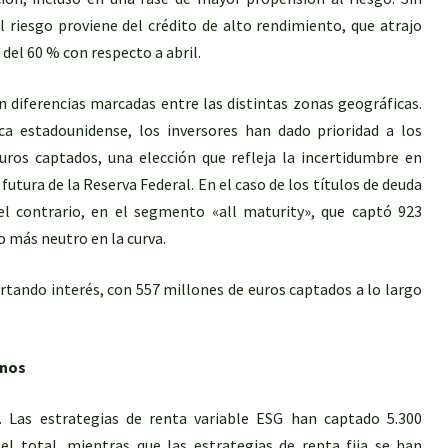
l riesgo proviene del crédito de alto rendimiento, que atrajo
del 60 % con respecto a abril.
 diferencias marcadas entre las distintas zonas geográficas.
ca estadounidense, los inversores han dado prioridad a los
uros captados, una elección que refleja la incertidumbre en
 futura de la Reserva Federal. En el caso de los títulos de deuda
el contrario, en el segmento «all maturity», que captó 923
o más neutro en la curva.
rtando interés, con 557 millones de euros captados a lo largo
onos
Las estrategias de renta variable ESG han captado 5.300
el total, mientras que las estrategias de renta fija se han