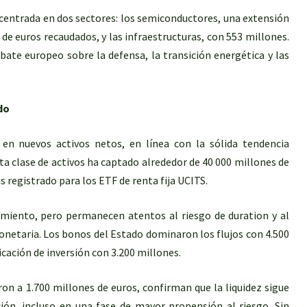
entrada en dos sectores: los semiconductores, una extensión
s de euros recaudados, y las infraestructuras, con 553 millones.
bate europeo sobre la defensa, la transición energética y las
do
 en nuevos activos netos, en línea con la sólida tendencia
ta clase de activos ha captado alrededor de 40 000 millones de
s registrado para los ETF de renta fija UCITS.
dimiento, pero permanecen atentos al riesgo de duration y al
onetaria. Los bonos del Estado dominaron los flujos con 4.500
icación de inversión con 3.200 millones.
on a 1.700 millones de euros, confirman que la liquidez sigue
ón, incluso en una fase de mayor propensión al riesgo. Sin