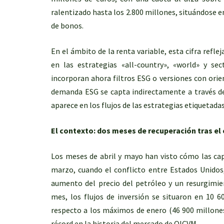
ralentizado hasta los 2.800 millones, situándose e
de bonos.
En el ámbito de la renta variable, esta cifra refle
en las estrategias «all-country», «world» y s
incorporan ahora filtros ESG o versiones con orien
demanda ESG se capta indirectamente a través de 
aparece en los flujos de las estrategias etiquetad
El contexto: dos meses de recuperación tras e
Los meses de abril y mayo han visto cómo las capt
marzo, cuando el conflicto entre Estados Unidos,
aumento del precio del petróleo y un resurgimien
mes, los flujos de inversión se situaron en 10 
respecto a los máximos de enero (46 900 millones
récord en la historia del mercado de OICVM.