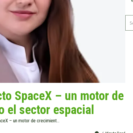
cto SpaceX – un motor de
o el sector espacial
WisdomTree : El efecto SpaceX – un motor de crecimiento para todo el sector espacial