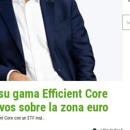
u gama Efficient Core
vos sobre la zona euro
WisdomTree amplía su gama Efficient Core con un ETF multiactivos sobre la zona euro