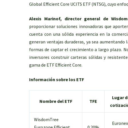
Global Efficient Core UCITS ETF (NTSG), cuyo enfoq
Alexis Marinof, director general de Wisdo
proporcionar soluciones innovadoras que aporten
cuenta con una sólida experiencia en la comerci
generan ventajas duraderas, ya sea aumentando la 
formas de captar el crecimiento a largo plazo. N
inversores construir carteras sólidas y resistent
gama de ETF Efficient Core.
Información sobre los ETF
Lugar d
Nombre del ETF
TFE
cotizaci
WisdomTree
Euronex
Eurozone Efficient
0.20%