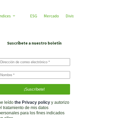
ndices
ESG
Mercado
Divisas
Video ETF
ETF 
Suscríbete a nuestro boletín
he leído
the Privacy policy
y autorizo
el tratamiento de mis datos
personales para los fines indicados