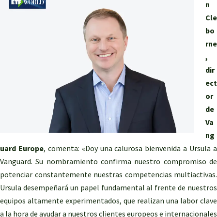
n
Cle
bo
rne
,
dir
ect
or
de
Va
ng
uard Europe
, comenta: «Doy una calurosa bienvenida a Ursula 
Vanguard. Su nombramiento confirma nuestro compromiso de
potenciar constantemente nuestras competencias multiactivas.
Ursula desempeñará un papel fundamental al frente de nuestros
equipos altamente experimentados, que realizan una labor clave
a la hora de ayudar a nuestros clientes europeos e internacionales