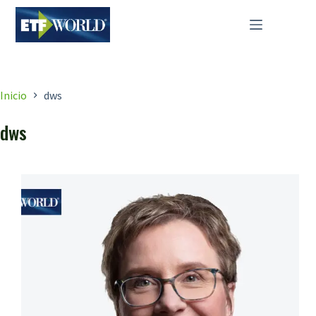
Saltar
al
contenido
Inicio
dws
dws