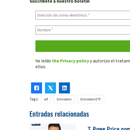
Suscríbete a nuestro boletín
he leído
the Privacy policy
y autorizo el tratam
ellos.
Tags:
etf
Schroders
Schroders ETF
Entradas relacionadas
T. Rowe Price no