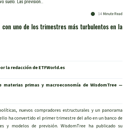
Oro: un recorrido volátil hacia un nuevo suelo. Las previsiones de WisdomTree hasta el primer trimestre de 2027
14
Minute Read
 con uno de los trimestres más turbulentos en la
por la redacción de ETFWorld.es
n de materias primas y macroeconomía de WisdomTree —
eopolíticas, nuevos compradores estructurales y un panorama
llo ha convertido el primer trimestre del año en un banco de
ores y modelos de previsión. WisdomTree ha publicado su