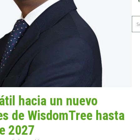
átil hacia un nuevo
nes de WisdomTree hasta
de 2027