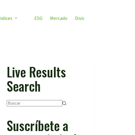
ndices
ESG
Mercado
Divisas
Video ETF
ETF 
Live Results
Search
Sin
resultados
Suscríbete a