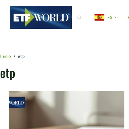
Saltar
al
ES
contenido
Inicio
etp
etp