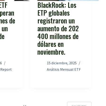
ETF
BlackRock: Los
uperan
ETP globales
ones de
registraron un
s un
aumento de 202
de
400 millones de
dólares en
noviembre.
26
15 diciembre, 2025
 Report
Análisis Mensual ETF