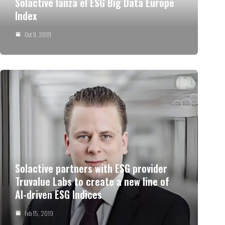
Solactive lanza el ESG Big Data Europe
Index
Oct 9, 2019
Solactive partners with ESG provider
Truvalue Labs to create a new line of
AI-driven ESG Indices
Feb 15, 2019