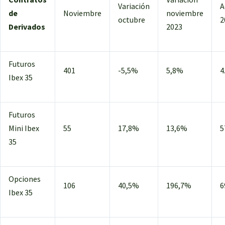
Variación
A
de
Noviembre
noviembre
octubre
2
Derivados
2023
Futuros
401
-5,5%
5,8%
4
Ibex 35
Futuros
Mini Ibex
55
17,8%
13,6%
5
35
Opciones
106
40,5%
196,7%
6
Ibex 35