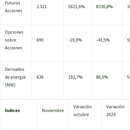
Futuros
2.321
5621,6%
8330,8%
1
Acciones
Opciones
sobre
690
-19,9%
-41,5%
9
Acciones
Derivados
de energía
636
192,7%
86,9%
5
(MW)
Variación
Variación
Índices
Noviembre
octubre
2024